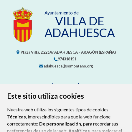
Ayuntamiento de
VILLA DE
ADAHUESCA
Plaza Villa, 2
22147
ADAHUESCA
- ARAGÓN
(ESPAÑA)
974318151
adahuesca@somontano.org
CONTACTO
MAPA WEB
AVISO LEGAL
PROTECCIÓN DE DATOS
ACCESIBILIDAD
Este sitio utiliza cookies
POLÍTICA DE COOKIES
Nuestra web utiliza los siguientes tipos de cookies:
ENLACE EXTERNO AL CERTIFIC
Técnicas
, imprescindibles para que la web funcione
correctamente;
De personalización,
para recordar sus
preferencias de uso de la web;
Analíticas
, para mejorar el