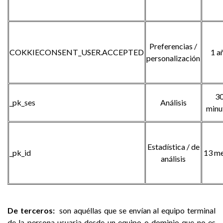
Preferencias /
COKKIECONSENT_USER.ACCEPTED
1 a
personalización
3
_pk_ses
Análisis
minu
Estadística / de
_pk_id
13 m
análisis
De terceros:
son aquéllas que se envían al equipo terminal
de la persona usuaria desde un equipo o dominio que no es