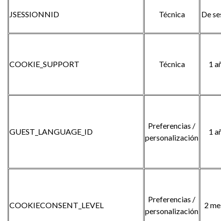
JSESSIONNID
Técnica
De se
COOKIE_SUPPORT
Técnica
1 a
Preferencias /
GUEST_LANGUAGE_ID
1 a
personalización
Preferencias /
COOKIECONSENT_LEVEL
2 me
personalización