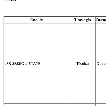
Cookie
Tipología
Dura
LFR_SESSION_STATE
Técnica
De se