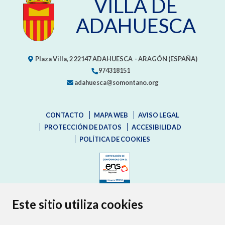
VILLA DE
ADAHUESCA
Plaza Villa, 2
22147
ADAHUESCA
- ARAGÓN
(ESPAÑA)
974318151
adahuesca@somontano.org
CONTACTO
MAPA WEB
AVISO LEGAL
PROTECCIÓN DE DATOS
ACCESIBILIDAD
POLÍTICA DE COOKIES
ENLACE EXTERNO AL CERTIFIC
Este sitio utiliza cookies