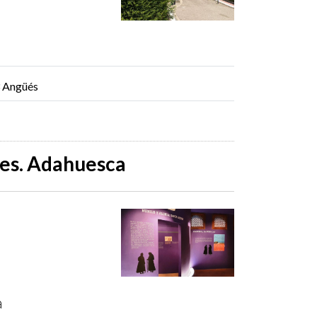
3 Angüés
nes. Adahuesca
a