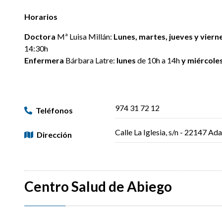
Horarios
Doctora
Mª Luisa Millán:
Lunes, martes, jueves y viern
14:30h
Enfermera
Bárbara Latre:
lunes
de 10h a 14h
y miércole
974 31 72 12
Teléfonos
Calle La Iglesia, s/n - 22147 Ad
Dirección
Centro Salud de Abiego