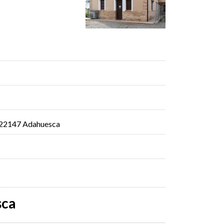
n, 22147 Adahuesca
sca