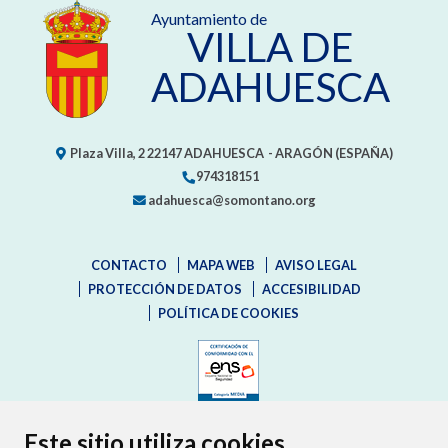
Ayuntamiento de
VILLA DE
ADAHUESCA
Plaza Villa, 2
22147
ADAHUESCA
- ARAGÓN
(ESPAÑA)
974318151
adahuesca@somontano.org
CONTACTO
MAPA WEB
AVISO LEGAL
PROTECCIÓN DE DATOS
ACCESIBILIDAD
POLÍTICA DE COOKIES
ENLACE EXTERNO AL CERTIFIC
Este sitio utiliza cookies