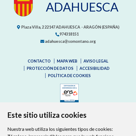
ADAHUESCA
Plaza Villa, 2
22147
ADAHUESCA
- ARAGÓN
(ESPAÑA)
974318151
adahuesca@somontano.org
CONTACTO
MAPA WEB
AVISO LEGAL
PROTECCIÓN DE DATOS
ACCESIBILIDAD
POLÍTICA DE COOKIES
ENLACE EXTERNO AL CERTIFIC
Este sitio utiliza cookies
Nuestra web utiliza los siguientes tipos de cookies: