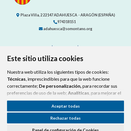
Plaza Villa, 2
22147
ADAHUESCA
- ARAGÓN
(ESPAÑA)
974318151
adahuesca@somontano.org
CONTACTO
MAPA WEB
AVISO LEGAL
PROTECCIÓN DE DATOS
ACCESIBILIDAD
Este sitio utiliza cookies
POLÍTICA DE COOKIES
Nuestra web utiliza los siguientes tipos de cookies:
ENLACE EXTERNO AL CERTIFIC
Técnicas
, imprescindibles para que la web funcione
correctamente;
De personalización,
para recordar sus
preferencias de uso de la web;
Analíticas
, para mejorar el
funcionamiento de la web y sus servicios.
Aceptar todas
Si acepta pulsando el botón
“Aceptar todas”
Rechazar todas
consideramos que acepta su uso. Si pulsa el botón
“Rechazar todas”
o continúa navegando sin realizar
Panel de configuración de Cookies