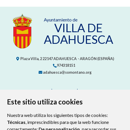
Ayuntamiento de
VILLA DE
ADAHUESCA
Plaza Villa, 2
22147
ADAHUESCA
- ARAGÓN
(ESPAÑA)
974318151
adahuesca@somontano.org
CONTACTO
MAPA WEB
AVISO LEGAL
PROTECCIÓN DE DATOS
ACCESIBILIDAD
Este sitio utiliza cookies
POLÍTICA DE COOKIES
Nuestra web utiliza los siguientes tipos de cookies:
ENLACE EXTERNO AL CERTIFIC
Técnicas
, imprescindibles para que la web funcione
correctamente;
De personalización,
para recordar sus