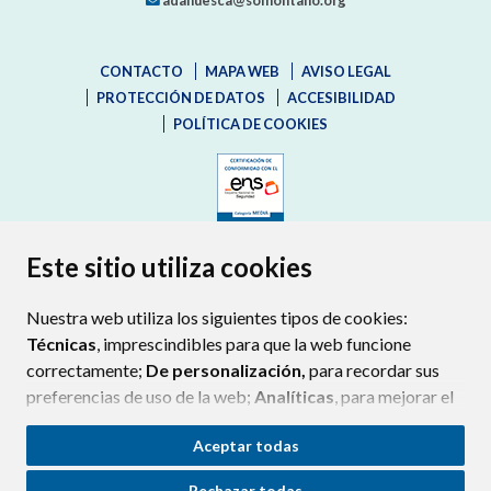
adahuesca@somontano.org
CONTACTO
MAPA WEB
AVISO LEGAL
PROTECCIÓN DE DATOS
ACCESIBILIDAD
POLÍTICA DE COOKIES
ENLACE EXTERNO AL CERTIFIC
Este sitio utiliza cookies
Nuestra web utiliza los siguientes tipos de cookies:
Técnicas
, imprescindibles para que la web funcione
correctamente;
De personalización,
para recordar sus
preferencias de uso de la web;
Analíticas
, para mejorar el
funcionamiento de la web y sus servicios.
Aceptar todas
Si acepta pulsando el botón
“Aceptar todas”
Rechazar todas