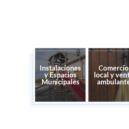
sarrollo
Instalaciones
Comercio
ocal y
y Espacios
local y ven
mpleo
Municipales
ambulant
úblico