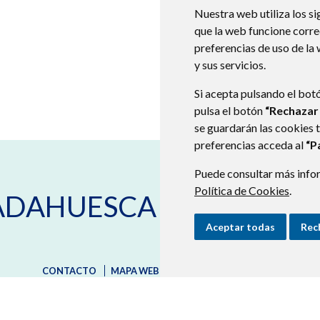
Nuestra web utiliza los si
que la web funcione corr
preferencias de uso de la
y sus servicios.
Si acepta pulsando el bot
pulsa el botón
“Rechazar
se guardarán las cookies 
preferencias acceda al
“P
Puede consultar más infor
Plaza Villa, 2
22147
ADAHU
Política de Cookies
.
 ADAHUESCA
974318151
adahuesca@somontano.or
Aceptar todas
Rec
CONTACTO
MAPA WEB
AVISO LEGAL
PROTECCIÓN D