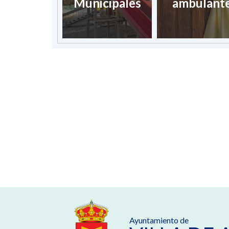
Municipales
ambulant
úblico
Ayuntamiento de