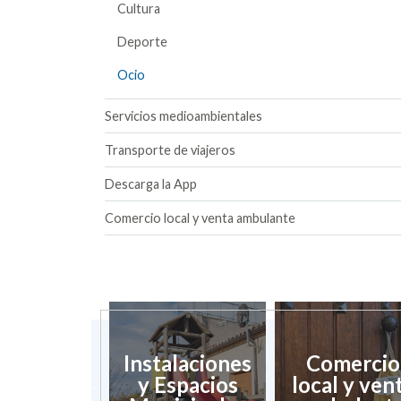
Cultura
Deporte
Ocio
Servicios medioambientales
Transporte de viajeros
Descarga la App
Comercio local y venta ambulante
sarrollo
Instalaciones
Comercio
ocal y
y Espacios
local y ven
mpleo