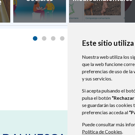
e
Este sitio utiliz
Nuestra web utiliza los si
que la web funcione corr
preferencias de uso de la
y sus servicios.
Si acepta pulsando el bot
pulsa el botón
“Rechazar
se guardarán las cookies 
preferencias acceda al
“P
Puede consultar más infor
Plaza Villa, 2
22147
ADAHU
Política de Cookies
.