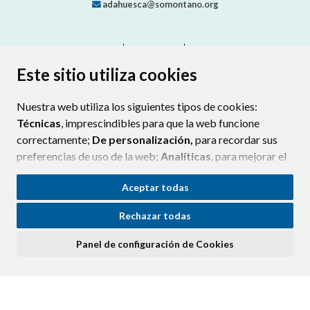
adahuesca@somontano.org
CONTACTO
MAPA WEB
AVISO LEGAL
PROTECCIÓN DE DATOS
ACCESIBILIDAD
Este sitio utiliza cookies
POLÍTICA DE COOKIES
Nuestra web utiliza los siguientes tipos de cookies:
ENLACE EXTERNO AL CERTIFIC
Técnicas
, imprescindibles para que la web funcione
correctamente;
De personalización,
para recordar sus
preferencias de uso de la web;
Analíticas
, para mejorar el
funcionamiento de la web y sus servicios.
Aceptar todas
Si acepta pulsando el botón
“Aceptar todas”
Rechazar todas
consideramos que acepta su uso. Si pulsa el botón
“Rechazar todas”
o continúa navegando sin realizar
Panel de configuración de Cookies
ninguna acción, se guardarán las cookies técnicas
imprescindibles. Para personalizar sus preferencias
acceda al
“Panel de configuración de cookies”.