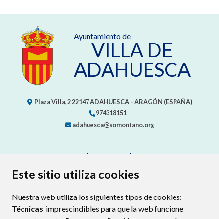
Ayuntamiento de
VILLA DE
ADAHUESCA
Plaza Villa, 2
22147
ADAHUESCA
- ARAGÓN
(ESPAÑA)
974318151
adahuesca@somontano.org
CONTACTO
MAPA WEB
AVISO LEGAL
PROTECCIÓN DE DATOS
ACCESIBILIDAD
Este sitio utiliza cookies
POLÍTICA DE COOKIES
Nuestra web utiliza los siguientes tipos de cookies:
ENLACE EXTERNO AL CERTIFIC
Técnicas
, imprescindibles para que la web funcione