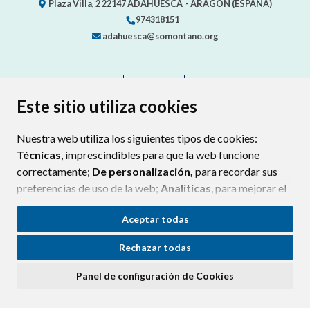
Plaza Villa, 2
22147
ADAHUESCA
- ARAGÓN
(ESPAÑA)
974318151
adahuesca@somontano.org
CONTACTO
MAPA WEB
AVISO LEGAL
PROTECCIÓN DE DATOS
ACCESIBILIDAD
Este sitio utiliza cookies
POLÍTICA DE COOKIES
Nuestra web utiliza los siguientes tipos de cookies:
ENLACE EXTERNO AL CERTIFIC
Técnicas
, imprescindibles para que la web funcione
correctamente;
De personalización,
para recordar sus
preferencias de uso de la web;
Analíticas
, para mejorar el
funcionamiento de la web y sus servicios.
Aceptar todas
Si acepta pulsando el botón
“Aceptar todas”
Rechazar todas
consideramos que acepta su uso. Si pulsa el botón
“Rechazar todas”
o continúa navegando sin realizar
Panel de configuración de Cookies
ninguna acción, se guardarán las cookies técnicas
imprescindibles. Para personalizar sus preferencias