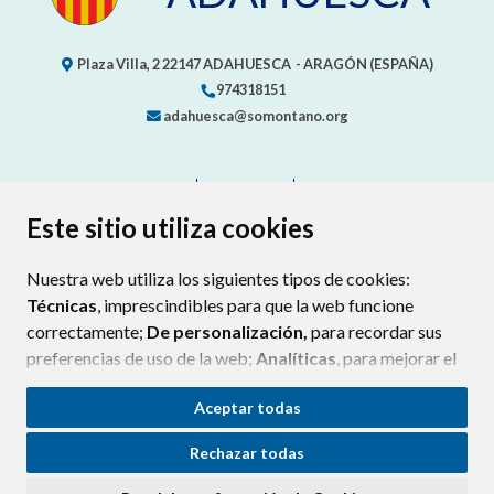
Plaza Villa, 2
22147
ADAHUESCA
- ARAGÓN
(ESPAÑA)
974318151
adahuesca@somontano.org
CONTACTO
MAPA WEB
AVISO LEGAL
PROTECCIÓN DE DATOS
ACCESIBILIDAD
Este sitio utiliza cookies
POLÍTICA DE COOKIES
Nuestra web utiliza los siguientes tipos de cookies:
ENLACE EXTERNO AL CERTIFIC
Técnicas
, imprescindibles para que la web funcione
correctamente;
De personalización,
para recordar sus
preferencias de uso de la web;
Analíticas
, para mejorar el
funcionamiento de la web y sus servicios.
Aceptar todas
Si acepta pulsando el botón
“Aceptar todas”
Rechazar todas
consideramos que acepta su uso. Si pulsa el botón
“Rechazar todas”
o continúa navegando sin realizar