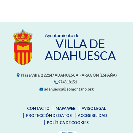
Ayuntamiento de
VILLA DE
ADAHUESCA
Plaza Villa, 2
22147
ADAHUESCA
- ARAGÓN
(ESPAÑA)
974318151
adahuesca@somontano.org
CONTACTO
MAPA WEB
AVISO LEGAL
PROTECCIÓN DE DATOS
ACCESIBILIDAD
POLÍTICA DE COOKIES