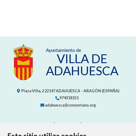
Ayuntamiento de
VILLA DE
ADAHUESCA
Plaza Villa, 2
22147
ADAHUESCA
- ARAGÓN
(ESPAÑA)
974318151
adahuesca@somontano.org
CONTACTO
MAPA WEB
AVISO LEGAL
PROTECCIÓN DE DATOS
ACCESIBILIDAD
Este sitio utiliza cookies