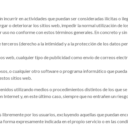
n incurrir en actividades que puedan ser consideradas ilícitas o ile
rgar o deteriorar los sitios web, impedir la normal utilización de l
uier uso no conforme con estos términos generales. En concreto y si
 terceros (derecho a la intimidad y a la protección de los datos pe
tios web, cualquier tipo de publicidad como envío de correos elec
uosos, o cualquier otro software o programa informático que pueda
estos sitios web.
enidos utilizando medios o procedimientos distintos de los que se 
 Internet y, en este último caso, siempre que no entrañen un riesgo 
s libremente por los usuarios, excluyendo aquellas que puedan enco
 la forma expresamente indicada en el propio servicio o en las condi