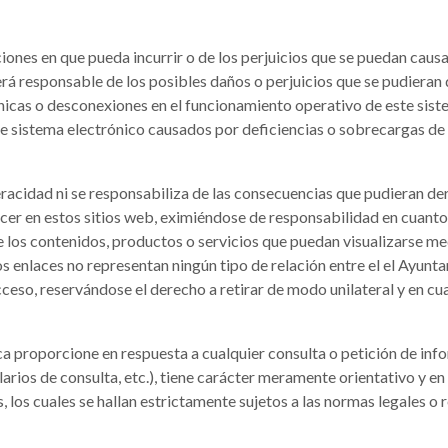
ciones en que pueda incurrir o de los perjuicios que se puedan causa
será responsable de los posibles daños o perjuicios que se pudieran 
fónicas o desconexiones en el funcionamiento operativo de este sis
te sistema electrónico causados por deficiencias o sobrecargas de 
acidad ni se responsabiliza de las consecuencias que pudieran der
r en estos sitios web, eximiéndose de responsabilidad en cuanto a
los contenidos, productos o servicios que puedan visualizarse medi
os enlaces no representan ningún tipo de relación entre el el Ayunt
acceso, reservándose el derecho a retirar de modo unilateral y en c
 proporcione en respuesta a cualquier consulta o petición de info
arios de consulta, etc.), tiene carácter meramente orientativo y en 
 los cuales se hallan estrictamente sujetos a las normas legales o 