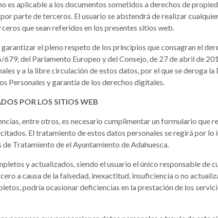
ón no es aplicable a los documentos sometidos a derechos de propieda
por parte de terceros. El usuario se abstendrá de realizar cualquie
terceros que sean referidos en los presentes sitios web.
a garantizar el pleno respeto de los principios que consagran el der
679, del Parlamento Europeo y del Consejo, de 27 de abril de 2016, 
ales y a la libre circulación de estos datos, por el que se deroga l
s Personales y garantía de los derechos digitales.
ADOS POR LOS SITIOS WEB
encias, entre otros, es necesario cumplimentar un formulario que r
icitados. El tratamiento de estos datos personales se regirá por lo
es de Tratamiento de el Ayuntamiento de Adahuesca.
letos y actualizados, siendo el usuario el único responsable de cua
cero a causa de la falsedad, inexactitud, insuficiencia o no actuali
tos, podría ocasionar deficiencias en la prestación de los servicio