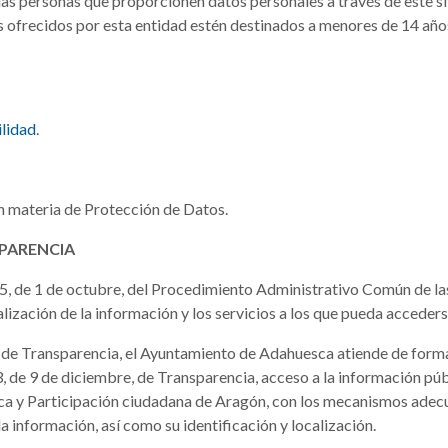
d, las personas que proporcionen datos personales a través de este
os ofrecidos por esta entidad estén destinados a menores de 14 años
ilidad
.
n materia de Protección de Datos.
SPARENCIA
5, de 1 de octubre, del Procedimiento Administrativo Común de las
alización de la información y los servicios a los que pueda acceders
l de Transparencia, el Ayuntamiento de Adahuesca atiende de forma 
, de 9 de diciembre, de Transparencia, acceso a la información púb
ca y Participación ciudadana de Aragón, con los mecanismos adecuad
 la información, así como su identificación y localización.