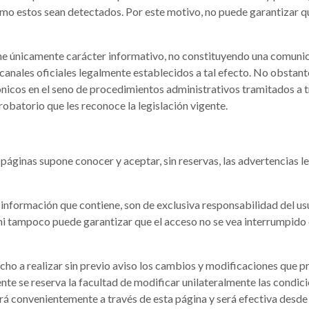
omo estos sean detectados. Por este motivo, no puede garantizar q
ene únicamente carácter informativo, no constituyendo una comuni
 canales oficiales legalmente establecidos a tal efecto. No obstante
icos en el seno de procedimientos administrativos tramitados a tr
robatorio que les reconoce la legislación vigente.
s páginas supone conocer y aceptar, sin reservas, las advertencias 
a información que contiene, son de exclusiva responsabilidad del u
 ni tampoco puede garantizar que el acceso no se vea interrumpido
ho a realizar sin previo aviso los cambios y modificaciones que pr
te se reserva la facultad de modificar unilateralmente las condici
rá convenientemente a través de esta página y será efectiva desd